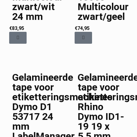
zwart/wit
Multicolour
24 mm
zwart/geel
€
83,95
€
74,95
Gelamineerde
Gelamineerd
tape voor
tape voor
etiketteringsmachines
etikettering
Dymo D1
Rhino
53717 24
Dymo ID1-
mm
19 19 x
LabelManager
5,5 mm