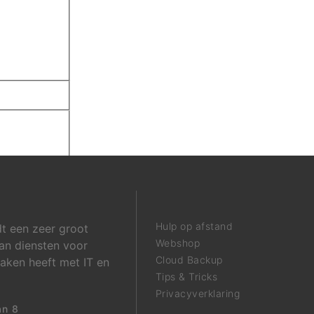
Hulp op afstand
t een zeer groot
Webshop
an diensten voor
Cloud Backup
maken heeft met IT en
Tips & Tricks
Privacyverklaring
an 8