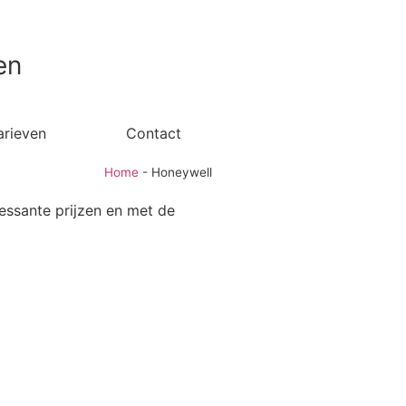
en
arieven
Contact
Home
-
Honeywell
essante prijzen en met de