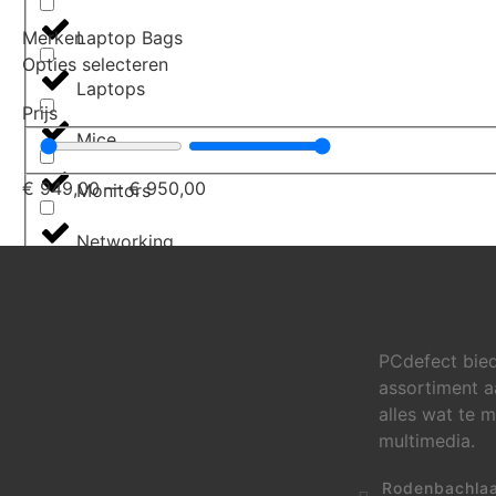
Laptop Bags
Merken
Opties selecteren
Laptops
Prijs
Mice
€
949,00
—
€
950,00
Monitors
Networking
Pen Drives
Peripherals
PCdefect bied
assortiment a
Power Supplies
alles wat te 
multimedia.
Printer Consumables
Rodenbachla
Printers