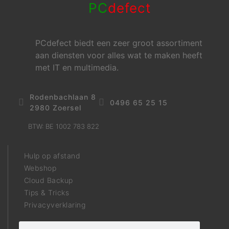
PC
defect
PCdefect biedt een zeer groot assortiment
aan diensten voor alles wat te maken heeft
met IT en multimedia.
Rodenbachlaan 8
0496 65 25 15
2980 Zoersel
BTW: BE 1002 783 822
Hulp op afstand
Webshop
Cloud Backup
Tips & Tricks
Privacyverklaring