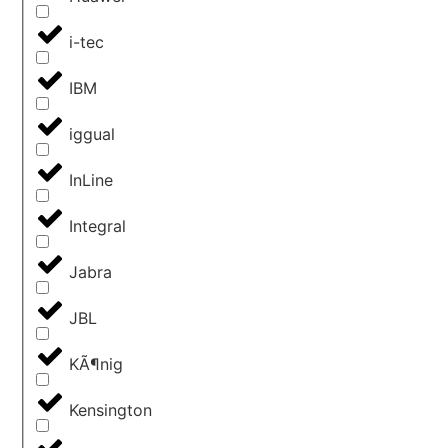
i-tec
IBM
iggual
InLine
Integral
Jabra
JBL
KÃ¶nig
Kensington