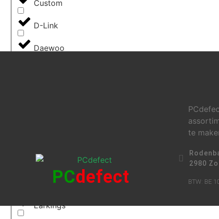
Custom
D-Link
Daewoo
Dahle
DataLogic
PCdefec
DCU Tecnologic
assortim
te maken
Dell
Rodenba
Digitus by Assmann
2980 Zo
PC
defect
Dymo
BTW: BE 10
Earkings