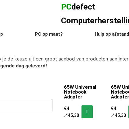
PC
defect
Computerherstelli
p
PC op maat?
Hulp op afstand
je de keuze uit een groot aanbod van producten aan intere
lgende dag geleverd!
65W Universal
65W Uni
Notebook
Notebo
Adapter
Adapte
€
4
€
4
.445,30
.445,30