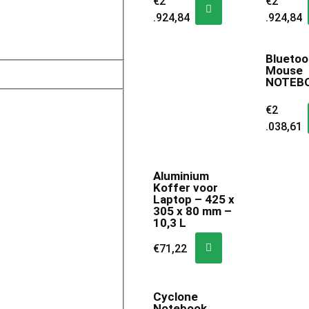
€
2
€
2
.924,84
.924,84
Bluetoo
Mouse
NOTEB
€
2
.038,61
Aluminium
Koffer voor
Laptop – 425 x
305 x 80 mm –
10,3 L
€
71,22
Cyclone
Notebook