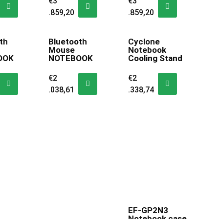
€
3
€
3
.859,20
.859,20
th
Bluetooth
Cyclone
Mouse
Notebook
OOK
NOTEBOOK
Cooling Stand
€
2
€
2
.038,61
.338,74
EF-GP2N3
Notebook case