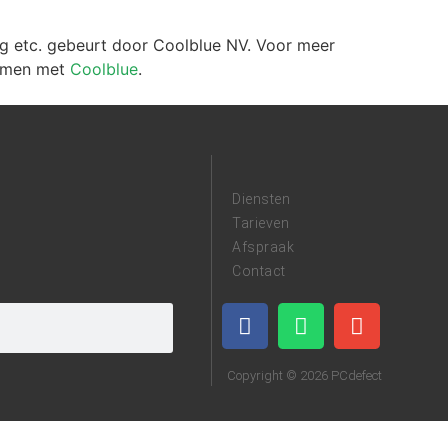
ng etc. gebeurt door Coolblue NV. Voor meer
nemen met
Coolblue
.
Diensten
Tarieven
Afspraak
Contact
Copyright © 2026 PCdefect