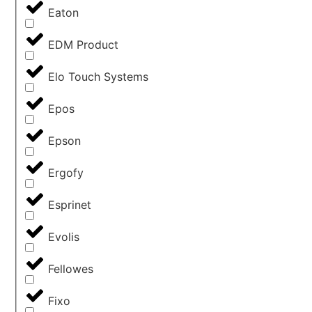
Eaton
EDM Product
Elo Touch Systems
Epos
Epson
Ergofy
Esprinet
Evolis
Fellowes
Fixo