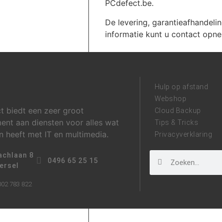
PCdefect.be.
De levering, garantieafhandeli
informatie kunt u contact op
Hulp op afstand
Webshop
t biedt een zeer groot
Cloud Backup
ent aan diensten voor alles wat
Tips & Tricks
 heeft met IT en multimedia.
Privacyverklaring
chlaan 8
0496 65 25 15
ersel
02 783 822