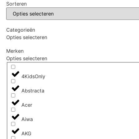
Sorteren
Categorieën
Opties selecteren
Merken
Opties selecteren
4KidsOnly
Abstracta
Acer
Aiwa
AKG