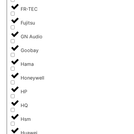
FR-TEC
Fujitsu
GN Audio
Goobay
Hama
Honeywell
HP
HQ
Hsm
Huawei