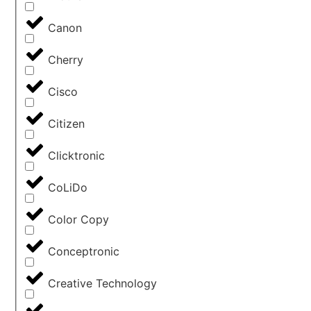
Canon
Cherry
Cisco
Citizen
Clicktronic
CoLiDo
Color Copy
Conceptronic
Creative Technology