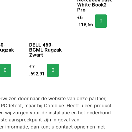
White Book2
Pro
€
6
.118,66
60-
DELL 460-
ugzak
BCML Rugzak
Zwart
€
7
.692,91
rwijzen door naar de website van onze partner,
j PCdefect, maar bij Coolblue. Heeft u een product
en wij zorgen voor de installatie en het onderhoud
rste aanspreekpunt zijn in geval van
er informatie, dan kunt u contact opnemen met