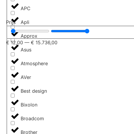
APC
Apli
Prijs
Approx
€
12,00
—
€
15.736,00
Asus
Atmosphere
AVer
Best design
Bixolon
Broadcom
Brother