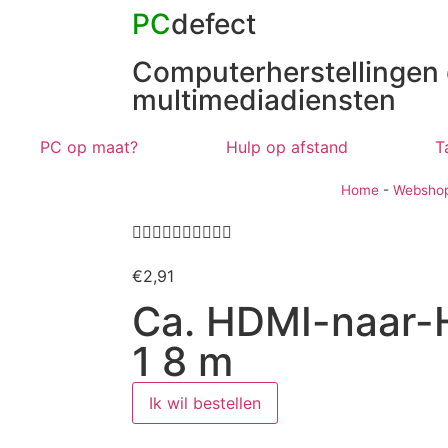
PC
defect
Computerherstellingen
multimediadiensten
PC op maat?
Hulp op afstand
T
Home
-
Websho










€
2,91
Ca. HDMI-naar-
1 8 m
Ik wil bestellen