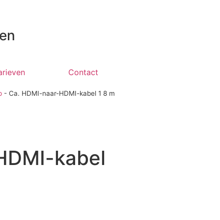
 en
arieven
Contact
p
-
Ca. HDMI-naar-HDMI-kabel 1 8 m
HDMI-kabel