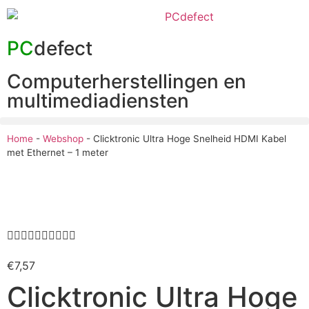
PC
defect
Computerherstellingen en
multimediadiensten
Home
-
Webshop
-
Clicktronic Ultra Hoge Snelheid HDMI Kabel
met Ethernet – 1 meter










€
7,57
Clicktronic Ultra Hoge