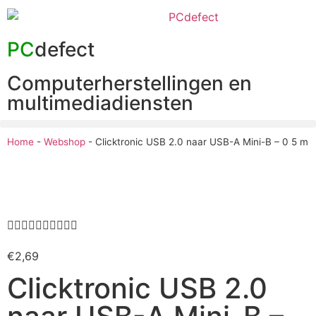
PC
defect
Computerherstellingen en
multimediadiensten
Home
-
Webshop
-
Clicktronic USB 2.0 naar USB-A Mini-B – 0 5 m










€
2,69
Clicktronic USB 2.0