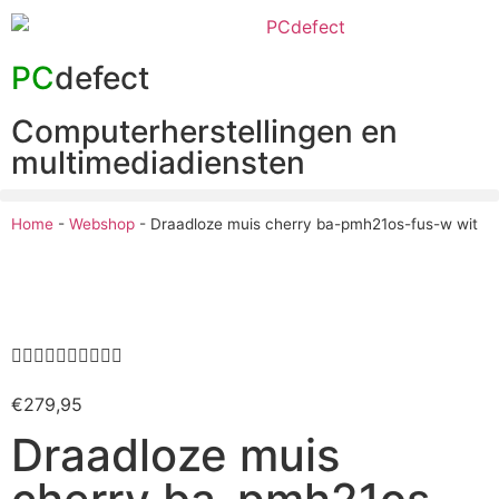
PC
defect
Computerherstellingen en
multimediadiensten
Home
-
Webshop
-
Draadloze muis cherry ba-pmh21os-fus-w wit










€
279,95
Draadloze muis