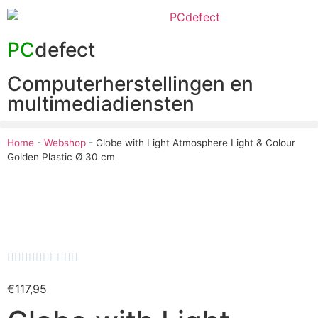
PC
defect
Computerherstellingen en
multimediadiensten
Home
-
Webshop
-
Globe with Light Atmosphere Light & Colour
Golden Plastic Ø 30 cm










€
117,95