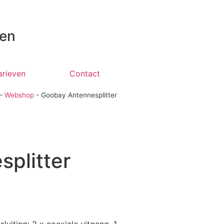
 en
arieven
Contact
-
Webshop
-
Goobay Antennesplitter
plitter