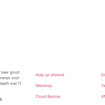
 zeer groot
Hulp op afstand
D
ensten voor
heeft met IT
Webshop
Ta
Cloud Backup
A
8