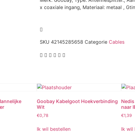
Merk: Goobay, Type: Antennesplitter., Aans
x coaxiale ingang, Materiaal: metaal , Gt
SKU
42145285658
Categorie
Cables
annelijke
Goobay Kabelgoot Hoekverbinding
Nedis
er
Wit
naar 
€
0,78
€
1,39
Ik wil bestellen
Ik wil