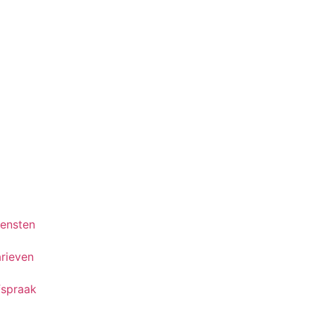
iensten
rieven
fspraak