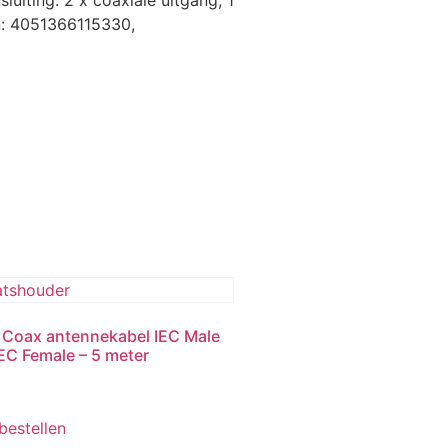
luiting: 2 x coaxiale uitgang, 1
in: 4051366115330,
 Coax antennekabel IEC Male
IEC Female – 5 meter
 bestellen