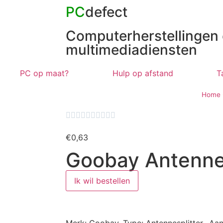
PC
defect
Computerherstellingen
multimediadiensten
PC op maat?
Hulp op afstand
T
Home










€
0,63
Goobay Antennes
Ik wil bestellen