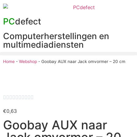
PC
defect
Computerherstellingen en
multimediadiensten
Home
-
Webshop
-
Goobay AUX naar Jack omvormer – 20 cm










€
0,63
Goobay AUX naar