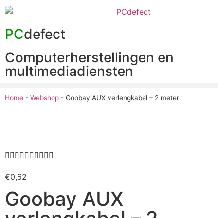
PC
defect
Computerherstellingen en
multimediadiensten
Home
-
Webshop
-
Goobay AUX verlengkabel – 2 meter










€
0,62
Goobay AUX