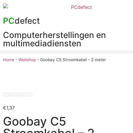
PC
defect
Computerherstellingen en
multimediadiensten
Home
-
Webshop
-
Goobay C5 Stroomkabel – 2 meter










€
1,37
Goobay C5