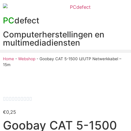
PC
defect
Computerherstellingen en
multimediadiensten
Home
-
Webshop
-
Goobay CAT 5-1500 U/UTP Netwerkkabel –
15m










€
0,25
Goobay CAT 5-1500