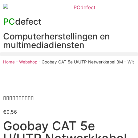
PC
defect
Computerherstellingen en
multimediadiensten
Home
-
Webshop
-
Goobay CAT 5e U/UTP Netwerkkabel 3M – Wit










€
0,56
Goobay CAT 5e