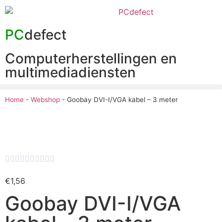
PC
defect
Computerherstellingen en
multimediadiensten
Home
-
Webshop
-
Goobay DVI-I/VGA kabel – 3 meter










€
1,56
Goobay DVI-I/VGA