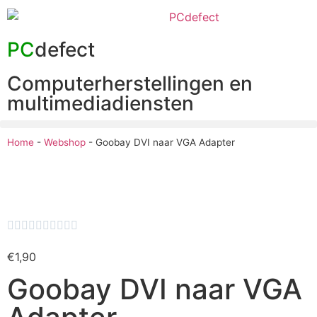
PC
defect
Computerherstellingen en
multimediadiensten
Home
-
Webshop
-
Goobay DVI naar VGA Adapter










€
1,90
Goobay DVI naar VGA