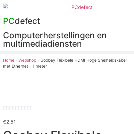
PC
defect
Computerherstellingen en
multimediadiensten
Home
-
Webshop
-
Goobay Flexibele HDMI Hoge Snelheidskabel
met Ethernet – 1 meter










€
2,51