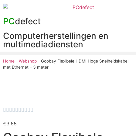
PC
defect
Computerherstellingen en
multimediadiensten
Home
-
Webshop
-
Goobay Flexibele HDMI Hoge Snelheidskabel
met Ethernet – 3 meter










€
3,65