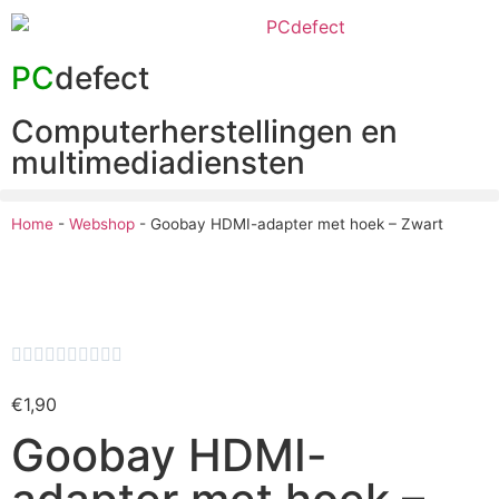
PC
defect
Computerherstellingen en
multimediadiensten
Home
-
Webshop
-
Goobay HDMI-adapter met hoek – Zwart










€
1,90
Goobay HDMI-