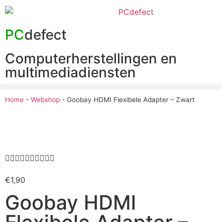
PC
defect
Computerherstellingen en
multimediadiensten
Home
-
Webshop
-
Goobay HDMI Flexibele Adapter – Zwart










€
1,90
Goobay HDMI