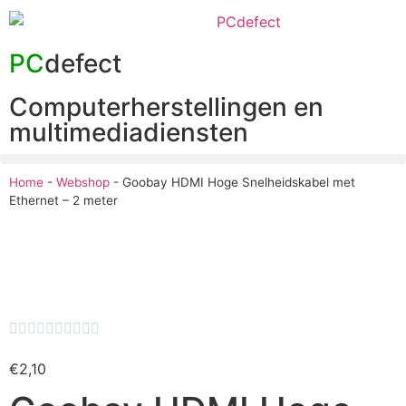
PC
defect
Computerherstellingen en
multimediadiensten
Home
-
Webshop
-
Goobay HDMI Hoge Snelheidskabel met
Ethernet – 2 meter










€
2,10