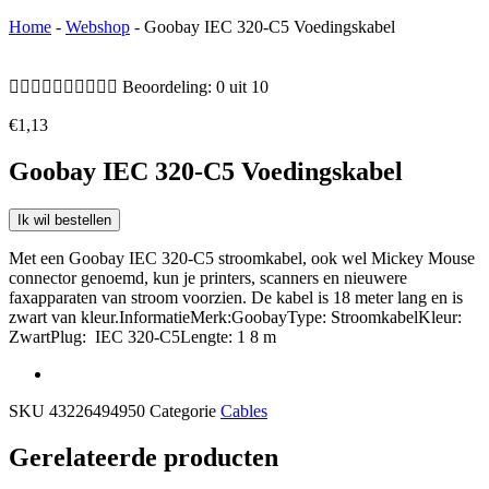
Home
-
Webshop
-
Goobay IEC 320-C5 Voedingskabel










Beoordeling: 0 uit 10
€
1,13
Goobay IEC 320-C5 Voedingskabel
Ik wil bestellen
Met een Goobay IEC 320-C5 stroomkabel, ook wel Mickey Mouse
connector genoemd, kun je printers, scanners en nieuwere
faxapparaten van stroom voorzien. De kabel is 18 meter lang en is
zwart van kleur.InformatieMerk:GoobayType: StroomkabelKleur:
ZwartPlug: IEC 320-C5Lengte: 1 8 m
SKU
43226494950
Categorie
Cables
Gerelateerde producten