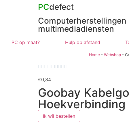
PC
defect
Computerherstellingen
multimediadiensten
PC op maat?
Hulp op afstand
T
Home
-
Webshop
-
G










€
0,84
Goobay Kabelgo
Hoekverbinding 
Ik wil bestellen