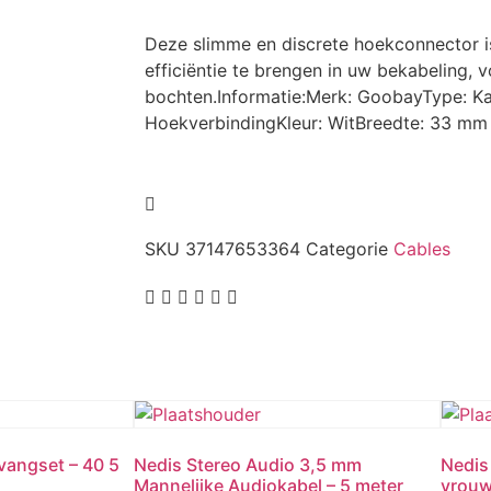
Deze slimme en discrete hoekconnector 
efficiëntie te brengen in uw bekabeling, v
bochten.Informatie:Merk: GoobayType: Ka
HoekverbindingKleur: WitBreedte: 33 mm
SKU
37147653364
Categorie
Cables
angset – 40 5
Nedis Stereo Audio 3,5 mm
Nedis
Mannelijke Audiokabel – 5 meter
vrouw