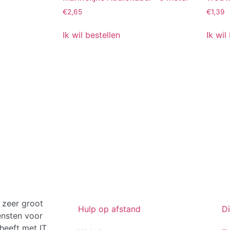
€
2,65
€
1,39
Ik wil bestellen
Ik wil
 zeer groot
Hulp op afstand
D
ensten voor
heeft met IT