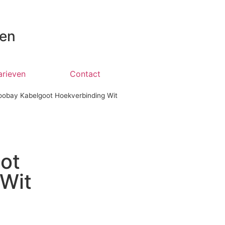
 en
arieven
Contact
oobay Kabelgoot Hoekverbinding Wit
ot
Wit