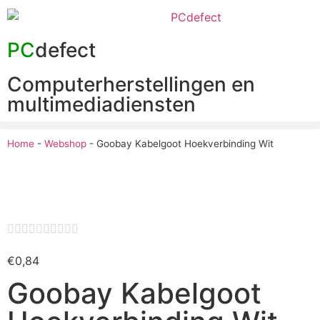
PC
defect
Computerherstellingen en
multimediadiensten
Home
-
Webshop
-
Goobay Kabelgoot Hoekverbinding Wit










€
0,84
Goobay Kabelgoot