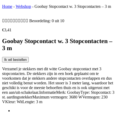
Home
-
Webshop
-
Goobay Stopcontact w. 3 Stopcontacten – 3 m










Beoordeling: 0 uit 10
€
3,41
Goobay Stopcontact w. 3 Stopcontacten –
3 m
Ik wil bestellen
Verzamel je stekkers met dit witte Goobay stopcontact met 3
stopcontacten. De stekkers zijn in een hoek geplaatst om te
voorkomen dat je stekkers andere stopcontacten overlappen en dus
niet volledig benut worden. Het snoer is 3 meter lang, waardoor het
geschikt is voor de meeste behoeften thuis en is ook uitgerust met
een aan/uit-schakelaar.InformatieMerk: GoobayType: Stopcontact: 3
st. aardingsstekkerMaximum vermogen: 3680 WVermogen: 230
VKleur: WitLengte: 3 m