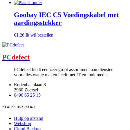
Goobay IEC C5 Voedingskabel met
aardingsstekker
€
1,26
Ik wil bestellen
PC
defect
PCdefect biedt een zeer groot assortiment aan diensten
voor alles wat te maken heeft met IT en multimedia.
Rodenbachlaan 8
2980 Zoersel
0496 65 25 15
BTW: BE 1002 783 822
Hulp op afstand
Webshop
Cloud Backup