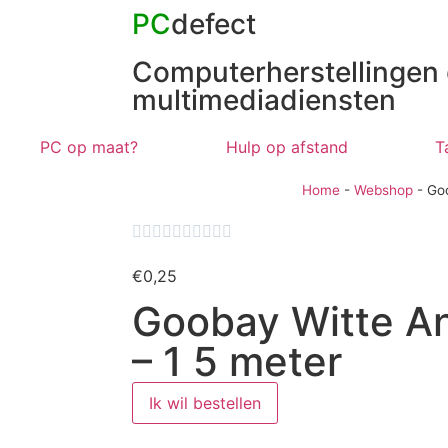
PC
defect
Computerherstellingen
multimediadiensten
PC op maat?
Hulp op afstand
T
Home
-
Webshop
-
Goo










€
0,25
Goobay Witte A
– 1 5 meter
Ik wil bestellen