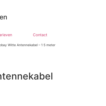
 en
arieven
Contact
bay Witte Antennekabel – 1 5 meter
ntennekabel