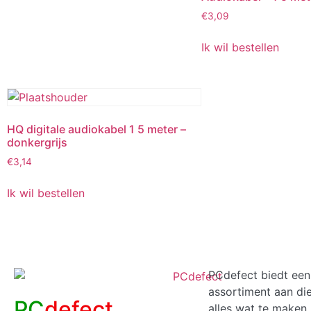
€
3,09
Ik wil bestellen
HQ digitale audiokabel 1 5 meter –
donkergrijs
€
3,14
Ik wil bestellen
PCdefect biedt een
assortiment aan di
PC
defect
alles wat te maken 