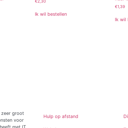
€
2,30
€
1,39
Ik wil bestellen
Ik wil
 zeer groot
Hulp op afstand
D
ensten voor
heeft met IT