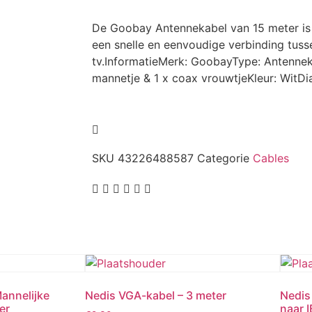
De Goobay Antennekabel van 15 meter is
een snelle en eenvoudige verbinding tuss
tv.InformatieMerk: GoobayType: Antenneka
mannetje & 1 x coax vrouwtjeKleur: WitD
SKU
43226488587
Categorie
Cables
annelijke
Nedis VGA-kabel – 3 meter
Nedis
er
naar 