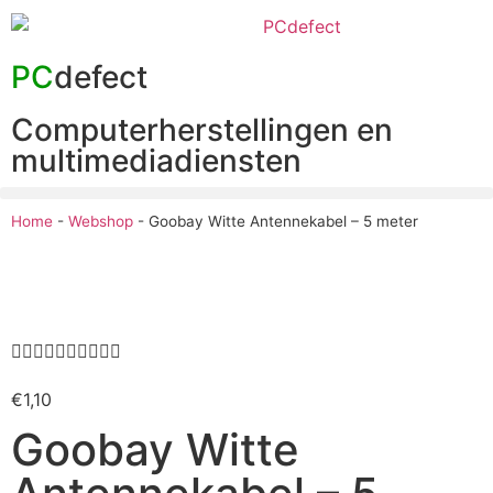
PC
defect
Computerherstellingen en
multimediadiensten
Home
-
Webshop
-
Goobay Witte Antennekabel – 5 meter










€
1,10
Goobay Witte