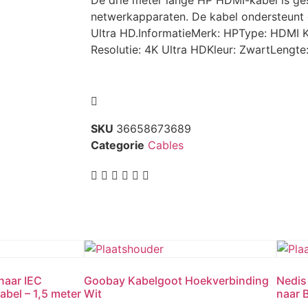
De drie meter lange HP HDMI-kabel is ges
netwerkapparaten. De kabel ondersteunt 
Ultra HD.InformatieMerk: HPType: HDMI 
Resolutie: 4K Ultra HDKleur: ZwartLengt
SKU
36658673689
Categorie
Cables
naar IEC
Goobay Kabelgoot Hoekverbinding
Nedis
bel – 1,5 meter
Wit
naar B