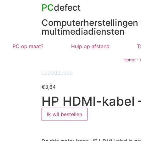
PC
defect
Computerherstellingen
multimediadiensten
PC op maat?
Hulp op afstand
T
Home
-










€
3,84
HP HDMI-kabel 
Ik wil bestellen