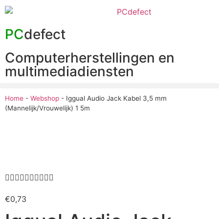
PC
defect
Computerherstellingen en
multimediadiensten
Home
-
Webshop
-
Iggual Audio Jack Kabel 3,5 mm
(Mannelijk/Vrouwelijk) 1 5m










€
0,73