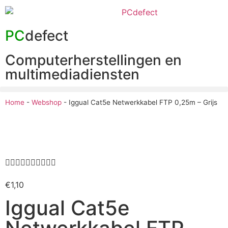
PC
defect
Computerherstellingen en
multimediadiensten
Home
-
Webshop
-
Iggual Cat5e Netwerkkabel FTP 0,25m – Grijs










€
1,10
Iggual Cat5e