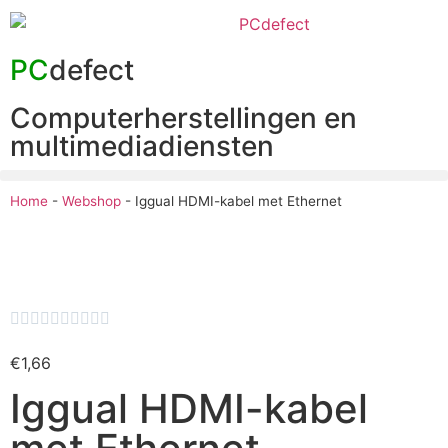
PC
defect
Computerherstellingen en
multimediadiensten
Home
-
Webshop
-
Iggual HDMI-kabel met Ethernet










€
1,66
Iggual HDMI-kabel