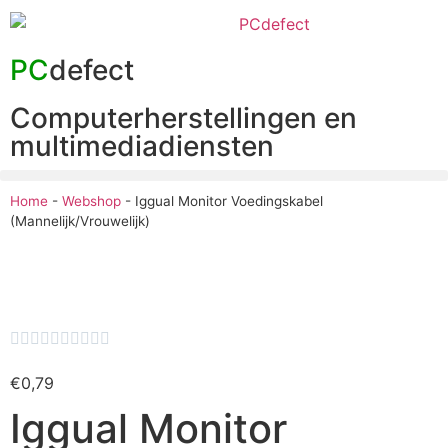
PC
defect
Computerherstellingen en
multimediadiensten
Home
-
Webshop
-
Iggual Monitor Voedingskabel
(Mannelijk/Vrouwelijk)










€
0,79
Iggual Monitor