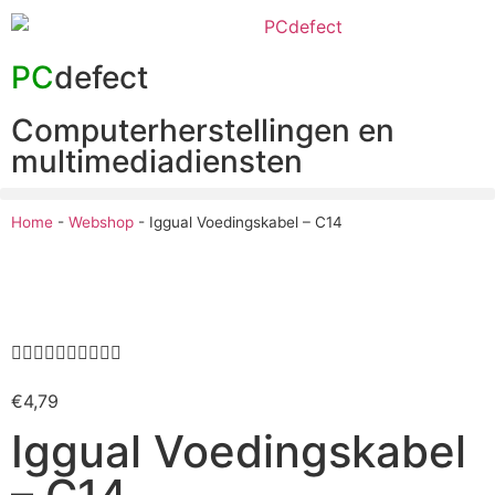
PC
defect
Computerherstellingen en
multimediadiensten
Home
-
Webshop
-
Iggual Voedingskabel – C14










€
4,79
Iggual Voedingskabel