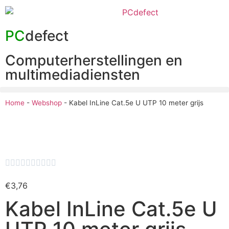
PC
defect
Computerherstellingen en
multimediadiensten
Home
-
Webshop
-
Kabel InLine Cat.5e U UTP 10 meter grijs










€
3,76
Kabel InLine Cat.5e U