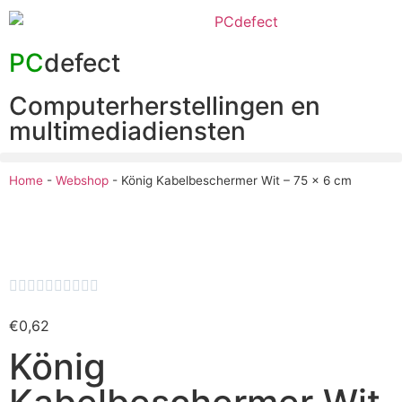
PC
defect
Computerherstellingen en
multimediadiensten
Home
-
Webshop
-
König Kabelbeschermer Wit – 75 x 6 cm










€
0,62
König