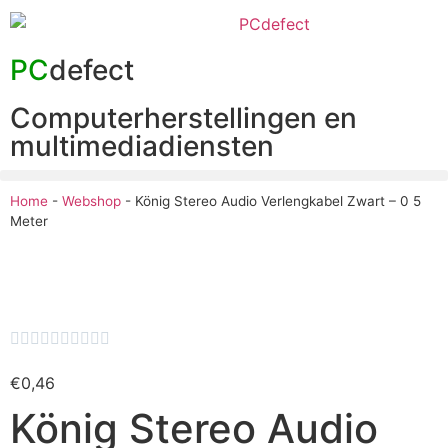
PC
defect
Computerherstellingen en
multimediadiensten
Home
-
Webshop
-
König Stereo Audio Verlengkabel Zwart – 0 5
Meter










€
0,46
König Stereo Audio