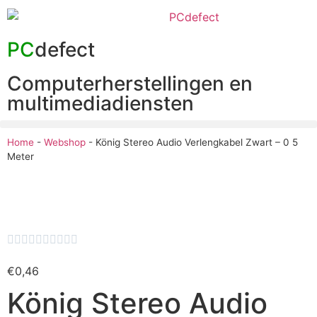
PC
defect
Computerherstellingen en
multimediadiensten
Home
-
Webshop
-
König Stereo Audio Verlengkabel Zwart – 0 5
Meter










€
0,46
König Stereo Audio