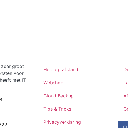
 zeer groot
Hulp op afstand
D
ensten voor
heeft met IT
Webshop
Ta
Cloud Backup
A
8
Tips & Tricks
C
Privacyverklaring
822