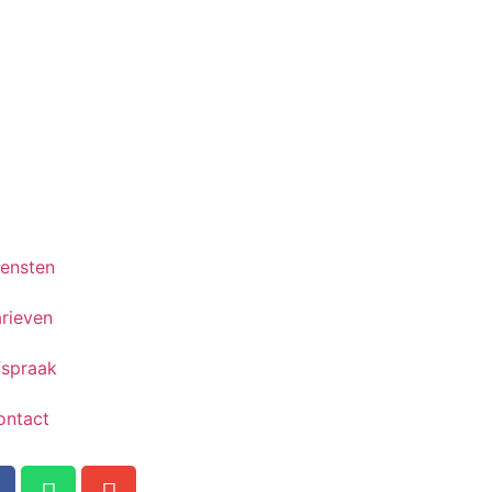
iensten
rieven
fspraak
ontact