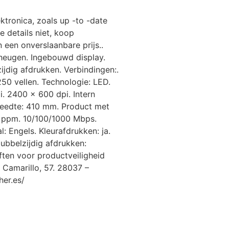
ktronica, zoals up -to -date
e details niet, koop
een onverslaanbare prijs..
eheugen. Ingebouwd display.
jdig afdrukken. Verbindingen:.
250 vellen. Technologie: LED.
i. 2400 x 600 dpi. Intern
Breedte: 410 mm. Product met
26 ppm. 10/100/1000 Mbps.
al: Engels. Kleurafdrukken: ja.
Dubbelzijdig afdrukken:
ften voor productveiligheid
n Camarillo, 57. 28037 –
er.es/