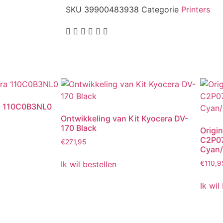
SKU
39900483938
Categorie
Printers
ra 110C0B3NL0
Ontwikkeling van Kit Kyocera DV-
170 Black
Origin
C2P0
€
271,95
Cyan/
Ik wil bestellen
€
110,9
Ik wil