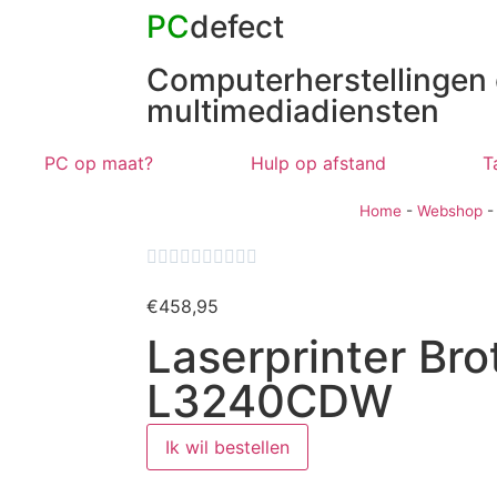
PC
defect
Computerherstellingen
multimediadiensten
PC op maat?
Hulp op afstand
T
Home
-
Webshop










€
458,95
Laserprinter Bro
L3240CDW
Ik wil bestellen