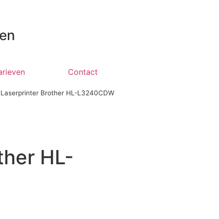
 en
arieven
Contact
-
Laserprinter Brother HL-L3240CDW
ther HL-