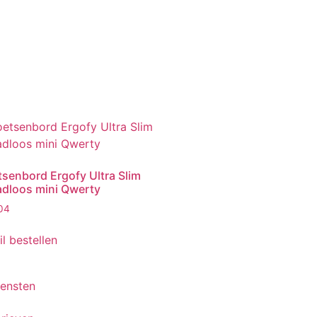
tsenbord Ergofy Ultra Slim
adloos mini Qwerty
04
il bestellen
iensten