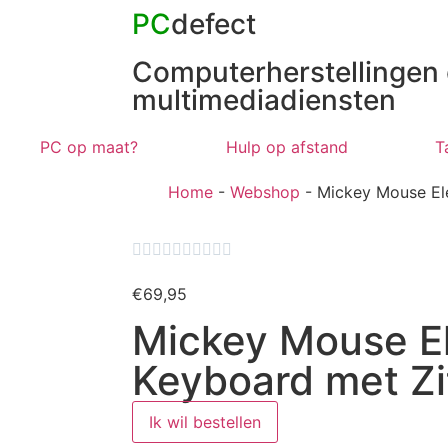
PC
defect
Computerherstellingen
multimediadiensten
PC op maat?
Hulp op afstand
T
Home
-
Webshop
-
Mickey Mouse Ele










€
69,95
Mickey Mouse El
Keyboard met Zi
Ik wil bestellen