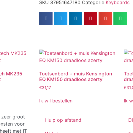
SKU
37951647180
Categorie
Keyboards
ech MK235
Toetsenbord + muis Kensington
Toe
t
EQ KM150 draadloos azerty
dra
€
31,17
€
31,
Ik wil bestellen
Ik w
 zeer groot
Hulp op afstand
D
ensten voor
heeft met IT