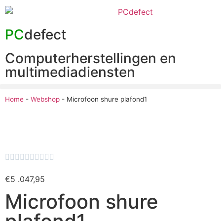
PC
defect
Computerherstellingen en
multimediadiensten
Home
-
Webshop
-
Microfoon shure plafond1










€
5 .047,95
Microfoon shure