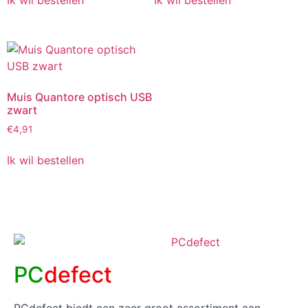
Muis Quantore optisch USB
zwart
€
4,91
Ik wil bestellen
PC
defect