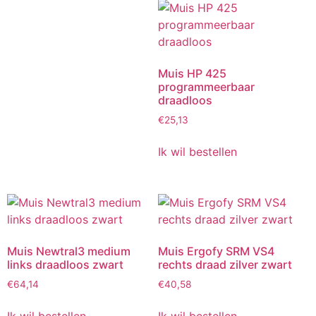
Muis HP 425
programmeerbaar
draadloos
€
25,13
Ik wil bestellen
Muis Newtral3 medium
Muis Ergofy SRM VS4
links draadloos zwart
rechts draad zilver zwart
€
64,14
€
40,58
Ik wil bestellen
Ik wil bestellen