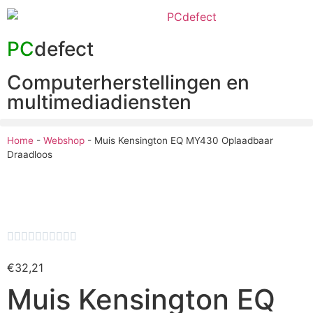
PC
defect
Computerherstellingen en
multimediadiensten
Home
-
Webshop
-
Muis Kensington EQ MY430 Oplaadbaar
Draadloos










€
32,21
Muis Kensington EQ