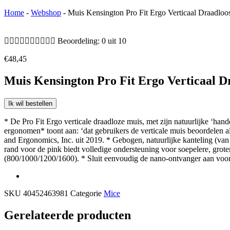
Home
-
Webshop
-
Muis Kensington Pro Fit Ergo Verticaal Draadloo










Beoordeling: 0 uit 10
€
48,45
Muis Kensington Pro Fit Ergo Verticaal D
Ik wil bestellen
* De Pro Fit Ergo verticale draadloze muis, met zijn natuurlijke ‘han
ergonomen* toont aan: ‘dat gebruikers de verticale muis beoordelen 
and Ergonomics, Inc. uit 2019. * Gebogen, natuurlijke kanteling (van
rand voor de pink biedt volledige ondersteuning voor soepelere, grote
(800/1000/1200/1600). * Sluit eenvoudig de nano-ontvanger aan voor P
SKU
40452463981
Categorie
Mice
Gerelateerde producten