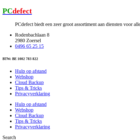
PC
defect
PCdefect biedt een zeer groot assortiment aan diensten voor al
Rodenbachlaan 8
2980 Zoersel
0496 65 25 15
BTW: BE 1002 783 822
Hulp op afstand
Webshop
Cloud Backup
Tips & Tricks
Privacyverklaring
Hulp op afstand
Webshop
Cloud Backup
Tips & Tricks
Privacyverklaring
Search