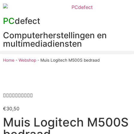
PC
defect
Computerherstellingen en
multimediadiensten
Home
-
Webshop
-
Muis Logitech M500S bedraad










€
30,50
Muis Logitech M500S