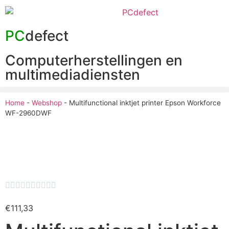
PC
defect
Computerherstellingen en
multimediadiensten
Home
-
Webshop
-
Multifunctional inktjet printer Epson Workforce
WF-2960DWF










€
111,33