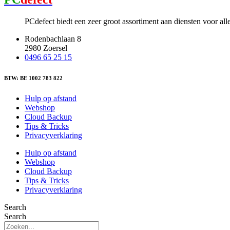
PCdefect biedt een zeer groot assortiment aan diensten voor al
Rodenbachlaan 8
2980 Zoersel
0496 65 25 15
BTW: BE 1002 783 822
Hulp op afstand
Webshop
Cloud Backup
Tips & Tricks
Privacyverklaring
Hulp op afstand
Webshop
Cloud Backup
Tips & Tricks
Privacyverklaring
Search
Search