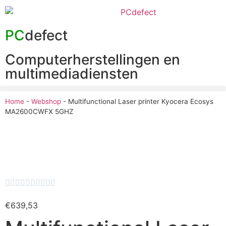
PC
defect
Computerherstellingen en
multimediadiensten
Home
-
Webshop
-
Multifunctional Laser printer Kyocera Ecosys
MA2600CWFX 5GHZ










€
639,53