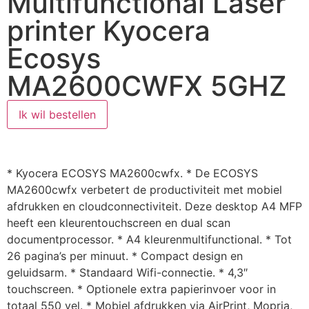
Multifunctional Laser
printer Kyocera
Ecosys
MA2600CWFX 5GHZ
Ik wil bestellen
* Kyocera ECOSYS MA2600cwfx. * De ECOSYS
MA2600cwfx verbetert de productiviteit met mobiel
afdrukken en cloudconnectiviteit. Deze desktop A4 MFP
heeft een kleurentouchscreen en dual scan
documentprocessor. * A4 kleurenmultifunctional. * Tot
26 pagina’s per minuut. * Compact design en
geluidsarm. * Standaard Wifi-connectie. * 4,3″
touchscreen. * Optionele extra papierinvoer voor in
totaal 550 vel. * Mobiel afdrukken via AirPrint, Mopria,