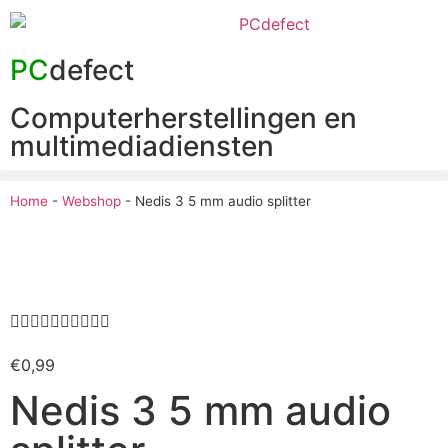
PC
defect
Computerherstellingen en
multimediadiensten
Home
-
Webshop
-
Nedis 3 5 mm audio splitter










€
0,99
Nedis 3 5 mm audio