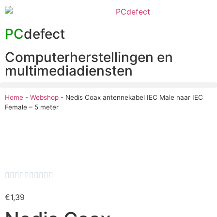
PC
defect
Computerherstellingen en
multimediadiensten
Home
-
Webshop
-
Nedis Coax antennekabel IEC Male naar IEC
Female – 5 meter










€
1,39