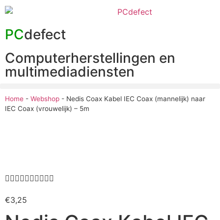
PC
defect
Computerherstellingen en
multimediadiensten
Home
-
Webshop
-
Nedis Coax Kabel IEC Coax (mannelijk) naar
IEC Coax (vrouwelijk) – 5m










€
3,25